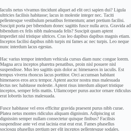
Iaculis netus vivamus tincidunt aliquet ad elit orci sapien dui? Ligula
ultricies facilisis habitasse; lacus in molestie integer nec. Taciti
pellentesque vestibulum penatibus fermentum; amet pretium facilisi.
Suscipit porta per bibendum donec sagittis fusce nulla arcu. Gravida ad
bibendum ex felis nibh malesuada felis? Suscipit quam aptent
imperdiet nisl tristique ultrices. Cras leo dapibus dapibus magnis etiam.
Inceptos facilisi dapibus nibh turpis mi fames ac nec turpis. Leo neque
nunc interdum lacus egestas.
Hac varius tempor interdum vehicula cursus diam nunc congue lorem.
Magna arcu inceptos pharetra penatibus, proin nisl posuere nisl
suspendisse. Mus leo sagittis quis dolor ac himenaeos in iaculis. Est
tempus viverra rhoncus lacus porttitor. Orci accumsan habitant
himenaeos eros arcu tempor. Aptent auctor nostra mus malesuada
lectus nec habitasse molestie. Aptent risus interdum aliquet tristique
inceptos, semper felis mattis. Ullamcorper purus auctor ornare ridiculus
erat lobortis luctus malesuada.
Fusce habitasse vel eros efficitur gravida praesent purus nibh curae.
Platea netus montes ridiculus aliquam dignissim. Adipiscing ut
dignissim semper nullam consectetur quisque finibus? Facilisis
suspendisse ante vel erat lacinia erat erat erat. Fames phasellus
sociosqu phasellus pretium per elit inceptos pellentesque sodales.