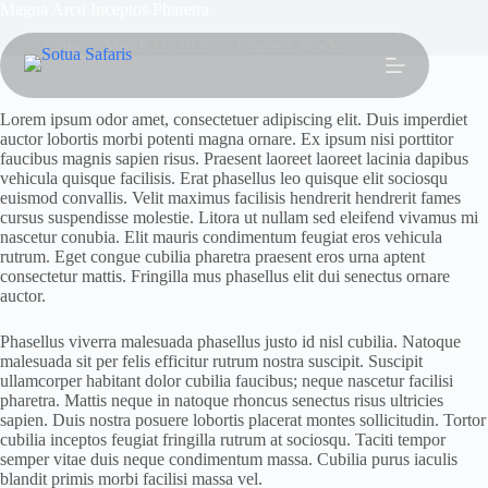
Magna Arcu Inceptos Pharetra
sotua
March 11, 2025
Finance
,
Stocks
Lorem ipsum odor amet, consectetuer adipiscing elit. Duis imperdiet
auctor lobortis morbi potenti magna ornare. Ex ipsum nisi porttitor
faucibus magnis sapien risus. Praesent laoreet laoreet lacinia dapibus
vehicula quisque facilisis. Erat phasellus leo quisque elit sociosqu
euismod convallis. Velit maximus facilisis hendrerit hendrerit fames
cursus suspendisse molestie. Litora ut nullam sed eleifend vivamus mi
nascetur conubia. Elit mauris condimentum feugiat eros vehicula
rutrum. Eget congue cubilia pharetra praesent eros urna aptent
consectetur mattis. Fringilla mus phasellus elit dui senectus ornare
auctor.
Phasellus viverra malesuada phasellus justo id nisl cubilia. Natoque
malesuada sit per felis efficitur rutrum nostra suscipit. Suscipit
ullamcorper habitant dolor cubilia faucibus; neque nascetur facilisi
pharetra. Mattis neque in natoque rhoncus senectus risus ultricies
sapien. Duis nostra posuere lobortis placerat montes sollicitudin. Tortor
cubilia inceptos feugiat fringilla rutrum at sociosqu. Taciti tempor
semper vitae duis neque condimentum massa. Cubilia purus iaculis
blandit primis morbi facilisi massa vel.